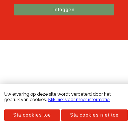
Inloggen
Copyright 2026 Beeks Buiten
Uw ervaring op deze site wordt verbeterd door het
gebruik van cookies.
Klik hier voor meer informatie.
Disclaimer & privacyverklaring
Sta cookies toe
Sta cookies niet toe
Door: VW Nieuwbouw Platform